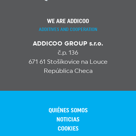
WE ARE ADDICOO
ADDITIVES AND COOPERATION
ADDICOO GROUP s.r.o.
č.p. 136
671 61 Stošíkovice na Louce
República Checa
QUIÉNES SOMOS
NOTICIAS
COOKIES