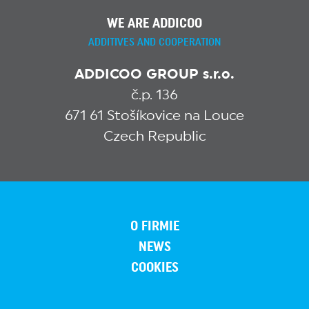
WE ARE ADDICOO
ADDITIVES AND COOPERATION
ADDICOO GROUP s.r.o.
č.p. 136
671 61 Stošíkovice na Louce
Czech Republic
O FIRMIE
NEWS
COOKIES