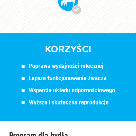
KORZYŚCI
Poprawa wydajności mlecznej
Lepsze funkcjonowanie żwacza
Wsparcie układu odpornościowego
Wyższa i skuteczna reprodukcja