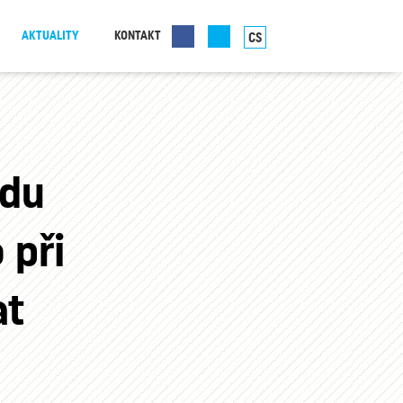
AKTUALITY
KONTAKT
CS
idu
 při
at