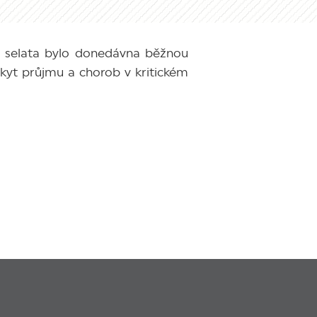
á selata bylo donedávna běžnou
kyt průjmu a chorob v kritickém