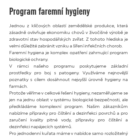
Program faremní hygieny
Jednou z klíčových oblastí zemědělské produkce, která
zásadně ovlivňuje ekonomiku chovů v živočišné výrobě je
zdravotní stav hospodářských zvířat. Z tohoto hlediska je
velmi důležité zabránit vzniku a šíření infekčních chorob.
Faremní hygiena je komplex opatření zahrnující program
biologické ochrany.
V rámci našeho programu poskytujeme základní
prostředky pro boj s patogeny. Využíváme nejnovější
poznatky s cílem dosáhnout nejvyšší úrovně hygieny na
farmách.
Protože věříme v celkové řešení hygieny, nezaměřujeme se
jen na jednu oblast v systému biologické bezpečnosti, ale
předkládáme komplexní program. Našim zákazníkům
nabízíme přípravky pro čištění a dezinfekci povrchů a pro
zaručení kvality pitné vody, přípravky pro čištění a
dezinfekci napájecích systémů.
Pro jednodenní kuřata máme v nabídce samo rozložitelný