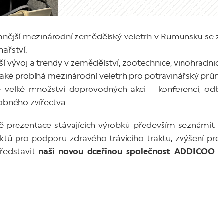
amnější mezinárodní zemědělský veletrh v Rumunsku se
nařství.
jší vývoj a trendy v zemědělství, zootechnice, vinohradn
také probíhá mezinárodní veletrh pro potravinářský p
 velké množství doprovodných akci – konferencí, od
robného zvířectva.
 prezentace stávajících výrobků především seznámit s
ktů pro podporu zdravého trávicího traktu, zvýšení pr
ředstavit
naši novou dceřinou společnost ADDICOO