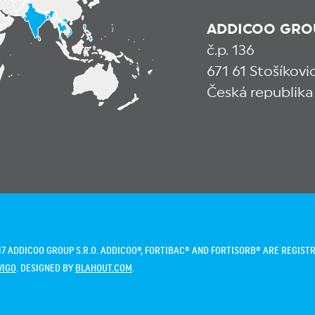
ADDICOO GROUP
č.p. 136
671 61 Stošíkov
Česká republika
7 ADDICOO GROUP S.R.O. ADDICOO®, FORTIBAC® AND FORTISORB® ARE REGIS
VIGO
. DESIGNED BY
BLAHOUT.COM
.