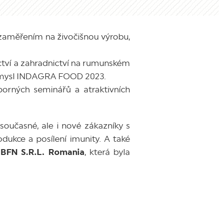
 zaměřením na živočišnou výrobu,
ictví a zahradnictví na rumunském
růmysl INDAGRA FOOD 2023.
borných seminářů a atraktivních
oučasné, ale i nové zákazníky s
odukce a posílení imunity. A také
 BFN S.R.L. Romania
, která byla