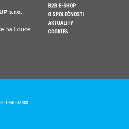
B2B E-SHOP
 s.r.o.
O SPOLEČNOSTI
AKTUALITY
ice na Louce
COOKIES
TRED TRADEMARKS.