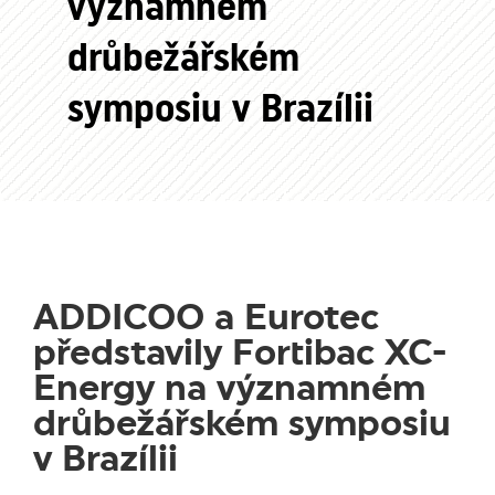
významném
drůbežářském
symposiu v Brazílii
ADDICOO a Eurotec
představily Fortibac XC-
Energy na významném
drůbežářském symposiu
v Brazílii