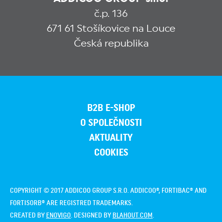
č.p. 136
671 61 Stošíkovice na Louce
Česká republika
B2B E-SHOP
O SPOLEČNOSTI
AKTUALITY
COOKIES
COPYRIGHT © 2017 ADDICOO GROUP S.R.O. ADDICOO®, FORTIBAC® AND
FORTISORB® ARE REGISTRED TRADEMARKS.
CREATED BY
ENOVIGO
. DESIGNED BY
BLAHOUT.COM
.